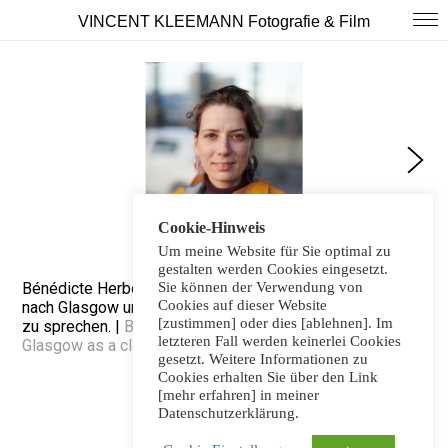
VINCENT KLEEMANN Fotografie & Film
Cookie-Hinweis
Um meine Website für Sie optimal zu
gestalten werden Cookies eingesetzt.
Bénédicte Herbout fuhr mit dem Fahrrad von München
Sie können der Verwendung von
Cookies auf dieser Website
nach Glasgow um als Klimaaktivistin auf der COP+2021
[zustimmen] oder dies [ablehnen]. Im
zu sprechen. |
Bénédicte Herbout cycled from Munich to
letzteren Fall werden keinerlei Cookies
Glasgow as a climate activist to speak at COP+2021.
gesetzt. Weitere Informationen zu
Cookies erhalten Sie über den Link
[mehr erfahren] in meiner
Datenschutzerklärung.